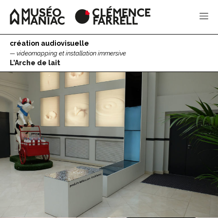
Aller
au
Me
contenu
création audiovisuelle
videomapping et installation immersive
L’Arche de lait