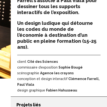
Farrell s’associe à Paul Viala pour
dessiner tous les supports
interactifs de l’exposition.
Un design ludique qui détourne
les codes du monde de
l’économie à destination d’un
public en pleine formation (15-25
ans).
client
Cité des Sciences
commissaire d’exposition
Sophie Bougé
scénographie
Agence les crayons
conception et design interactif
Clémence Farrell,
Paul Viala
design graphique
Fabien Hahusseau
Projets liés