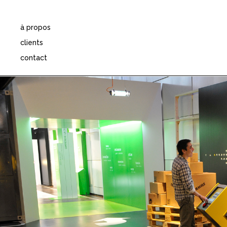
Aller
au
contenu
à propos
clients
contact