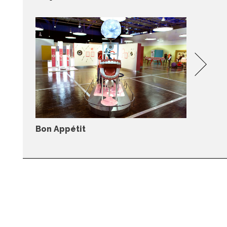
Bon Appétit
Ci