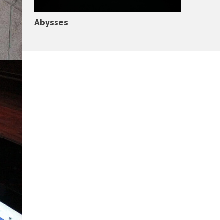
Car
Abysses