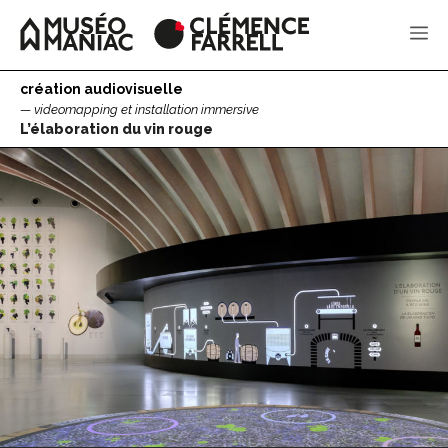
Aller
au
Me
contenu
création audiovisuelle
videomapping et installation immersive
L’élaboration du vin rouge